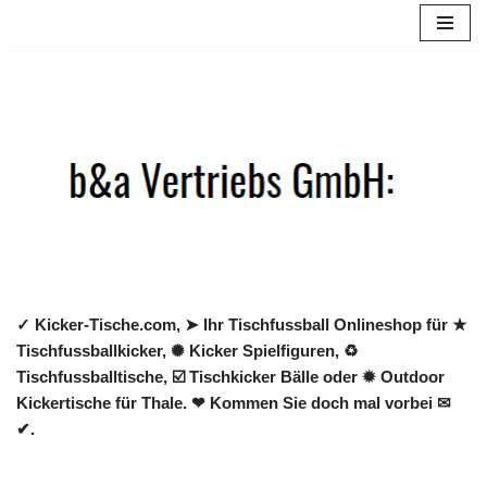
Zum
Inhalt
springen
✓ Kicker-Tische.com, ➤ Ihr Tischfussball Onlineshop für ★
Tischfussballkicker, ✺ Kicker Spielfiguren, ♻
Tischfussballtische, ☑️ Tischkicker Bälle oder ✹ Outdoor
Kickertische für Thale. ❤ Kommen Sie doch mal vorbei ✉
✔.