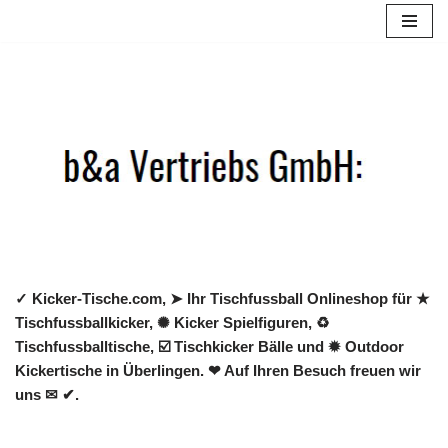
Zum
Inhalt
springen
✓ Kicker-Tische.com, ➤ Ihr Tischfussball Onlineshop für ★
Tischfussballkicker, ✺ Kicker Spielfiguren, ♻
Tischfussballtische, ☑️ Tischkicker Bälle und ✹ Outdoor
Kickertische in Überlingen. ❤ Auf Ihren Besuch freuen wir
uns ✉ ✔.