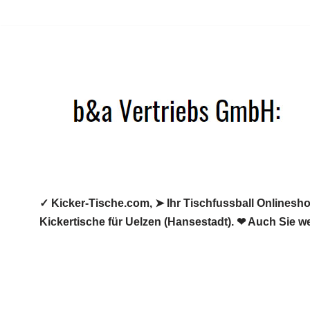
Zum
Inhalt
springen
✓ Kicker-Tische.com, ➤ Ihr Tischfussball Onlineshop
Kickertische für Uelzen (Hansestadt). ❤ Auch Sie w