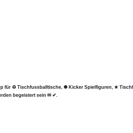
 für ♻ Tischfussballtische, ✺ Kicker Spielfiguren, ★ Tisch
erden begeistert sein ✉ ✔.