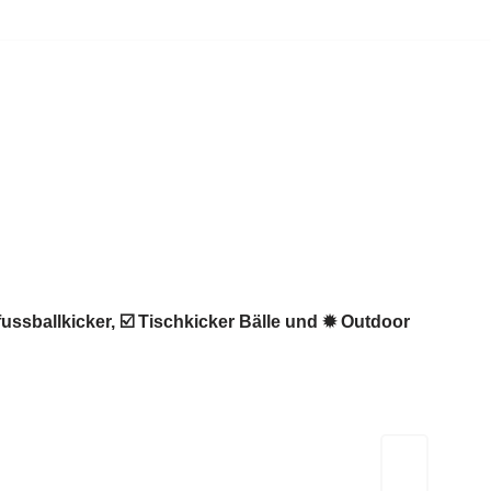
fussballkicker, ☑️ Tischkicker Bälle und ✹ Outdoor
Kicker-Tische.com