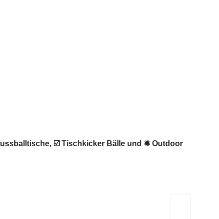
fussballtische, ☑️ Tischkicker Bälle und ✹ Outdoor
Kicker-Tische.com