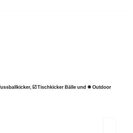
fussballkicker, ☑️ Tischkicker Bälle und ✹ Outdoor
Kicker-Tische.com