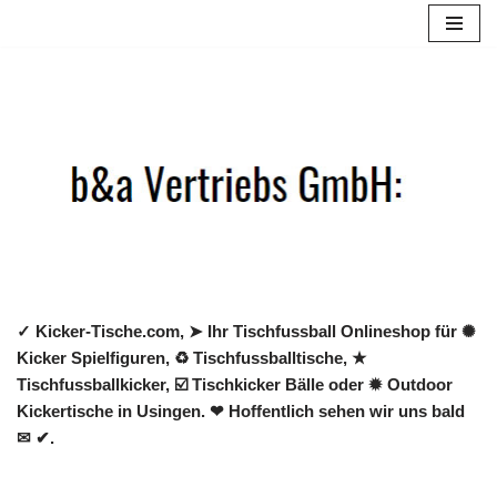
Zum
Inhalt
springen
✓ Kicker-Tische.com, ➤ Ihr Tischfussball Onlineshop für ✺
Kicker Spielfiguren, ♻ Tischfussballtische, ★
Tischfussballkicker, ☑️ Tischkicker Bälle oder ✹ Outdoor
Kickertische in Usingen. ❤ Hoffentlich sehen wir uns bald
✉ ✔.