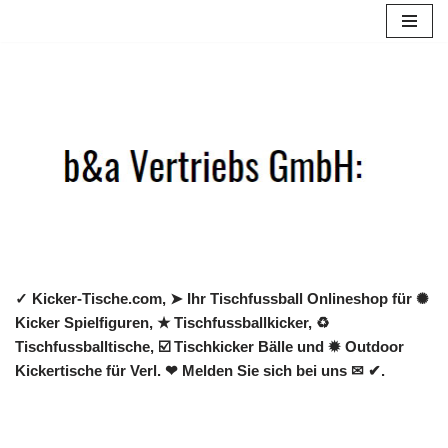
Zum
Inhalt
springen
✓ Kicker-Tische.com, ➤ Ihr Tischfussball Onlineshop für ✺
Kicker Spielfiguren, ★ Tischfussballkicker, ♻
Tischfussballtische, ☑️ Tischkicker Bälle und ✹ Outdoor
Kickertische für Verl. ❤ Melden Sie sich bei uns ✉ ✔.