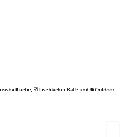
fussballtische, ☑️ Tischkicker Bälle und ✹ Outdoor
Kicker-Tische.com