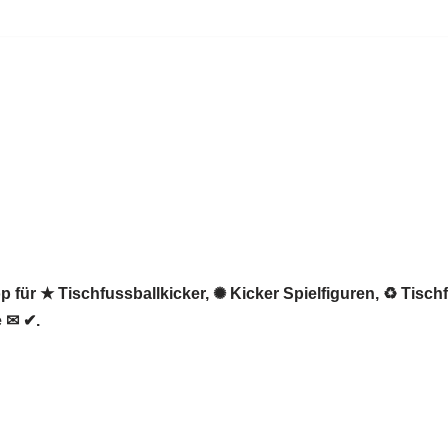
 für ★ Tischfussballkicker, ✺ Kicker Spielfiguren, ♻ Tisch
e ✉ ✔.