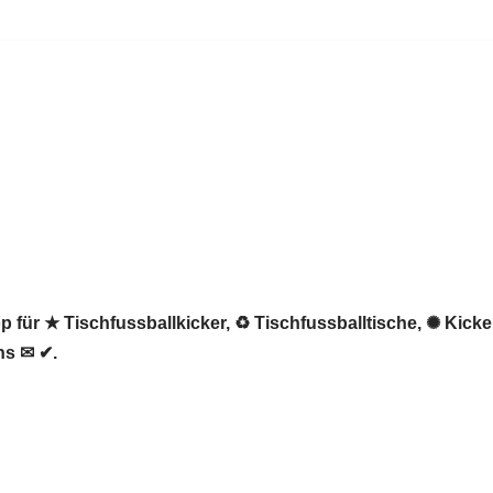
 für ★ Tischfussballkicker, ♻ Tischfussballtische, ✺ Kicke
ns ✉ ✔.