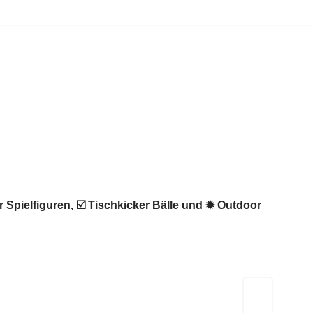
r Spielfiguren, ☑️ Tischkicker Bälle und ✹ Outdoor
Kicker-Tische.com