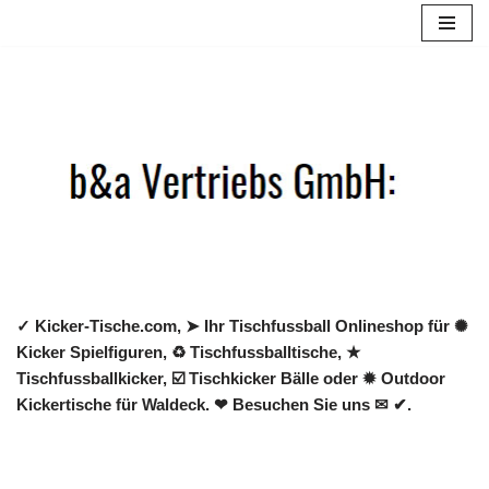
Zum
Inhalt
springen
✓ Kicker-Tische.com, ➤ Ihr Tischfussball Onlineshop für ✺
Kicker Spielfiguren, ♻ Tischfussballtische, ★
Tischfussballkicker, ☑️ Tischkicker Bälle oder ✹ Outdoor
Kickertische für Waldeck. ❤ Besuchen Sie uns ✉ ✔.