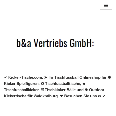
Zum
Inhalt
springen
✓ Kicker-Tische.com, ➤ Ihr Tischfussball Onlineshop für ✺
Kicker Spielfiguren, ♻ Tischfussballtische, ★
Tischfussballkicker, ☑️ Tischkicker Bälle und ✹ Outdoor
Kickertische für Waldkraiburg. ❤ Besuchen Sie uns ✉ ✔.