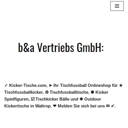
Zum
Inhalt
springen
✓ Kicker-Tische.com, ➤ Ihr Tischfussball Onlineshop für ★
Tischfussballkicker, ♻ Tischfussballtische, ✺ Kicker
Spielfiguren, ☑️ Tischkicker Bälle und ✹ Outdoor
Kickertische in Waltrop. ❤ Melden Sie sich bei uns ✉ ✔.