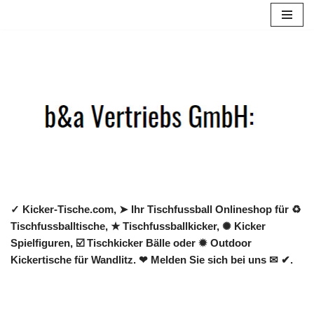
Zum
Inhalt
springen
✓ Kicker-Tische.com, ➤ Ihr Tischfussball Onlineshop für ♻
Tischfussballtische, ★ Tischfussballkicker, ✺ Kicker
Spielfiguren, ☑️ Tischkicker Bälle oder ✹ Outdoor
Kickertische für Wandlitz. ❤ Melden Sie sich bei uns ✉ ✔.