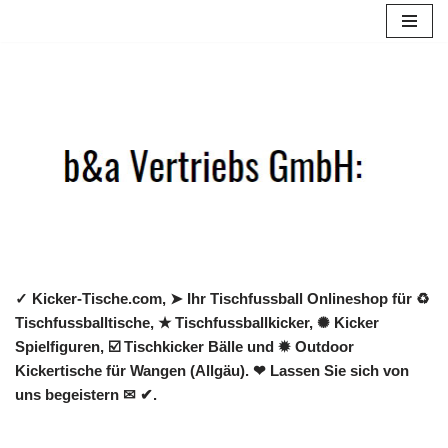
Zum
Inhalt
springen
✓ Kicker-Tische.com, ➤ Ihr Tischfussball Onlineshop für ♻
Tischfussballtische, ★ Tischfussballkicker, ✺ Kicker
Spielfiguren, ☑️ Tischkicker Bälle und ✹ Outdoor
Kickertische für Wangen (Allgäu). ❤ Lassen Sie sich von
uns begeistern ✉ ✔.