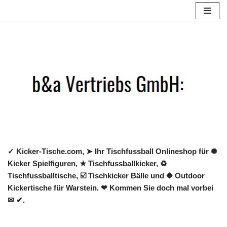
Zum
Inhalt
springen
✓ Kicker-Tische.com, ➤ Ihr Tischfussball Onlineshop für ✺
Kicker Spielfiguren, ★ Tischfussballkicker, ♻
Tischfussballtische, ☑️ Tischkicker Bälle und ✹ Outdoor
Kickertische für Warstein. ❤ Kommen Sie doch mal vorbei
✉ ✔.