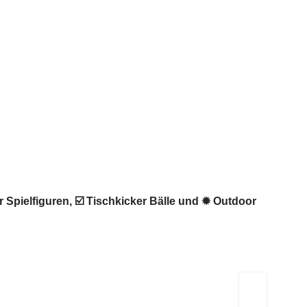
r Spielfiguren, ☑️ Tischkicker Bälle und ✹ Outdoor
Kicker-Tische.com