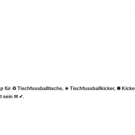
 für ♻ Tischfussballtische, ★ Tischfussballkicker, ✺ Kicke
t sein ✉ ✔.