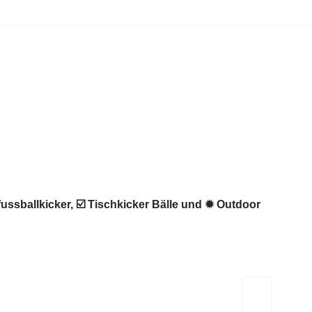
fussballkicker, ☑️ Tischkicker Bälle und ✹ Outdoor
Kicker-Tische.com