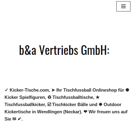
Zum
Inhalt
springen
✓ Kicker-Tische.com, ➤ Ihr Tischfussball Onlineshop für ✺
Kicker Spielfiguren, ♻ Tischfussballtische, ★
Tischfussballkicker, ☑️ Tischkicker Bälle und ✹ Outdoor
Kickertische in Wendlingen (Neckar). ❤ Wir freuen uns auf
Sie ✉ ✔.