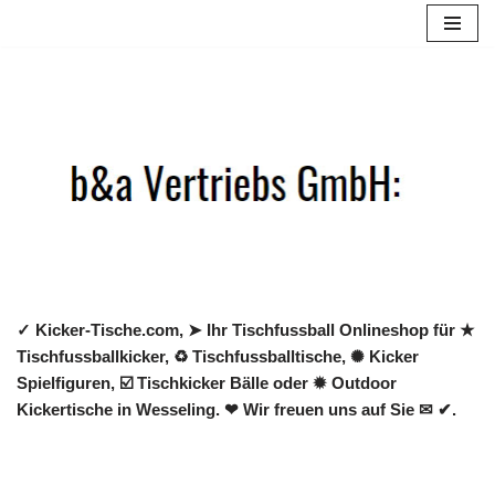
Zum
Inhalt
springen
✓ Kicker-Tische.com, ➤ Ihr Tischfussball Onlineshop für ★
Tischfussballkicker, ♻ Tischfussballtische, ✺ Kicker
Spielfiguren, ☑️ Tischkicker Bälle oder ✹ Outdoor
Kickertische in Wesseling. ❤ Wir freuen uns auf Sie ✉ ✔.