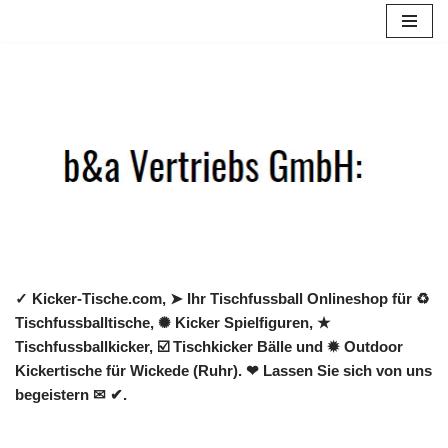
Zum
Inhalt
springen
✓ Kicker-Tische.com, ➤ Ihr Tischfussball Onlineshop für ♻
Tischfussballtische, ✺ Kicker Spielfiguren, ★
Tischfussballkicker, ☑️ Tischkicker Bälle und ✹ Outdoor
Kickertische für Wickede (Ruhr). ❤ Lassen Sie sich von uns
begeistern ✉ ✔.