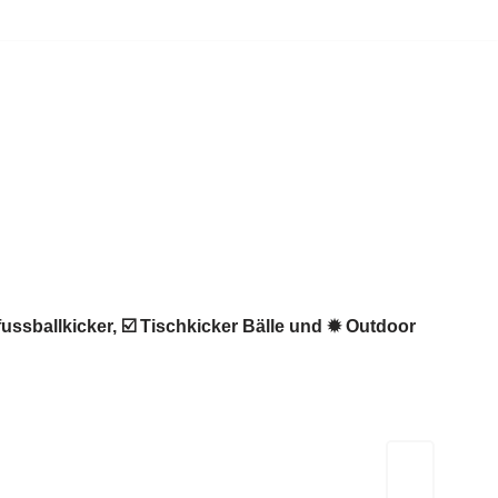
fussballkicker, ☑️ Tischkicker Bälle und ✹ Outdoor
Kicker-Tische.com