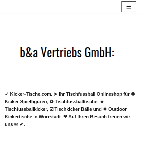
Zum
Inhalt
springen
✓ Kicker-Tische.com, ➤ Ihr Tischfussball Onlineshop für ✺
Kicker Spielfiguren, ♻ Tischfussballtische, ★
Tischfussballkicker, ☑️ Tischkicker Bälle und ✹ Outdoor
Kickertische in Wörrstadt. ❤ Auf Ihren Besuch freuen wir
uns ✉ ✔.