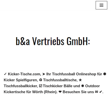
Zum
Inhalt
springen
✓ Kicker-Tische.com, ➤ Ihr Tischfussball Onlineshop für ✺
Kicker Spielfiguren, ♻ Tischfussballtische, ★
Tischfussballkicker, ☑️ Tischkicker Bälle und ✹ Outdoor
Kickertische für Wörth (Rhein). ❤ Besuchen Sie uns ✉ ✔.