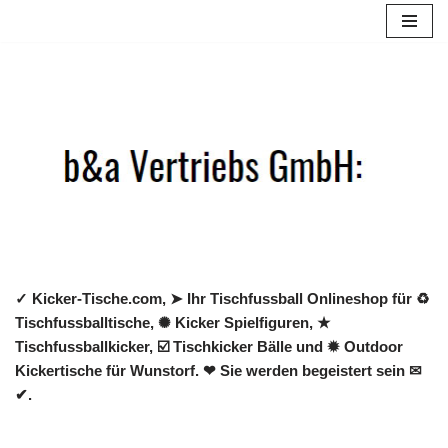
Zum
Inhalt
springen
✓ Kicker-Tische.com, ➤ Ihr Tischfussball Onlineshop für ♻
Tischfussballtische, ✺ Kicker Spielfiguren, ★
Tischfussballkicker, ☑️ Tischkicker Bälle und ✹ Outdoor
Kickertische für Wunstorf. ❤ Sie werden begeistert sein ✉
✔.