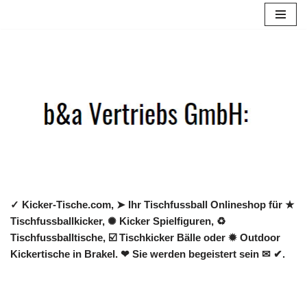
Zum
Inhalt
springen
✓ Kicker-Tische.com, ➤ Ihr Tischfussball Onlineshop für ★
Tischfussballkicker, ✺ Kicker Spielfiguren, ♻
Tischfussballtische, ☑️ Tischkicker Bälle oder ✹ Outdoor
Kickertische in Brakel. ❤ Sie werden begeistert sein ✉ ✔.